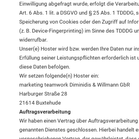
Einwilligung abgefragt wurde, erfolgt die Verarbei
Art. 6 Abs. 1 lit. a DSGVO und § 25 Abs. 1 TDDDG, s
Speicherung von Cookies oder den Zugriff auf Inf
(z. B. Device-Fingerprinting) im Sinne des TDDDG umf
widerrufbar.
Unser(e) Hoster wird bzw. werden Ihre Daten nur ins
Erfüllung seiner Leistungspflichten erforderlich is
diese Daten befolgen.
Wir setzen folgende(n) Hoster ein:
marketing teamwork Diminidis & Willmann GbR
Harburger Straße 28
21614 Buxtehude
Auftragsverarbeitung
Wir haben einen Vertrag über Auftragsverarbeitun
genannten Dienstes geschlossen. Hierbei handelt e
vorgeschriebenen Vertrag, der gewährleistet, das